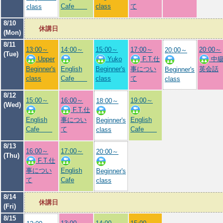
Cafe
class
て
class
8/10
休講日
(Mon)
8/11
13:00～
14:00～
15:00～
17:00～
20:00～
20:00～
(Tue)
Upper
Yuko
F.T.仕
中
Beginner's
English
Beginner's
事につい
英会話
Beginner's
class
Cafe
class
て
class
8/12
15:00～
16:00～
19:00～
18:00～
(Wed)
F.T.仕
English
事につい
English
Beginner's
Cafe
て
Cafe
class
8/13
16:00～
17:00～
20:00～
(Thu)
F.T.仕
事につい
English
Beginner's
て
Cafe
class
8/14
休講日
(Fri)
8/15