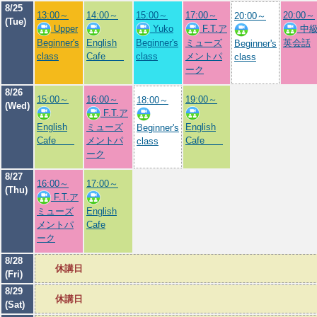
8/25
13:00～
14:00～
15:00～
17:00～
20:00～
20:00～
(Tue)
Upper
Yuko
F.T.ア
中
Beginner's
English
Beginner's
ミューズ
英会話
Beginner's
class
Cafe
class
メントパ
class
ーク
8/26
15:00～
16:00～
19:00～
18:00～
(Wed)
F.T.ア
English
ミューズ
English
Beginner's
Cafe
メントパ
Cafe
class
ーク
8/27
16:00～
17:00～
(Thu)
F.T.ア
ミューズ
English
メントパ
Cafe
ーク
8/28
休講日
(Fri)
8/29
休講日
(Sat)