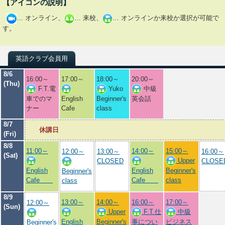
【アイコンの説明】
… オンライン、
… 来校、
… オンラインか来校か選択が可能で
す。
英語クラブ会員用
8/6
16:00～
17:00～
18:00～
20:00～
(Thu)
F.T.電
Yuko
中級
車でのマ
English
Beginner's
英会話
ナー
Cafe
class
8/7
休講日
(Fri)
8/8
11:00～
14:00～
15:00～
12:00～
13:00～
16:00～
(Sat)
Upper
CLOSED
CLOSE
English
English
Beginner's
Beginner's
Cafe
Cafe
class
class
8/9
13:00～
14:00～
16:00～
17:00～
12:00～
(Sun)
Upper
F.T.仕
中級
English
Beginner's
事につい
ビジネス
Beginner's