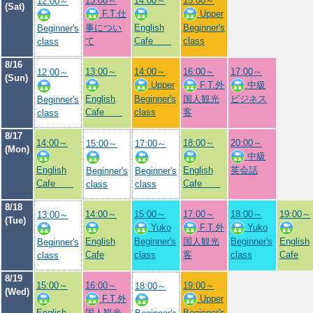
13:00～
14:00～
15:00～
12:00～
(Sat)
F.T.仕
Upper
事につい
English
Beginner's
Beginner's
て
Cafe
class
class
8/16
13:00～
14:00～
16:00～
17:00～
12:00～
(Sun)
Upper
F.T.外
中級
English
Beginner's
国人観光
ビジネス
Beginner's
Cafe
class
客
class
8/17
14:00～
18:00～
20:00～
15:00～
17:00～
(Mon)
中級
English
English
英会話
Beginner's
Beginner's
Cafe
Cafe
class
class
8/18
14:00～
15:00～
17:00～
18:00～
19:00～
13:00～
(Tue)
Yuko
F.T.外
Yuko
English
Beginner's
国人観光
Beginner's
English
Beginner's
Cafe
class
客
class
Cafe
class
8/19
15:00～
16:00～
19:00～
18:00～
(Wed)
F.T.外
Upper
English
国人観光
Beginner's