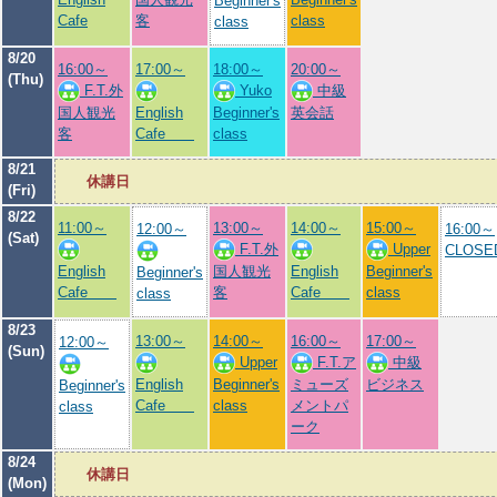
Beginner's
Cafe
客
class
class
8/20
16:00～
17:00～
18:00～
20:00～
(Thu)
F.T.外
Yuko
中級
国人観光
English
Beginner's
英会話
客
Cafe
class
8/21
休講日
(Fri)
8/22
11:00～
13:00～
14:00～
15:00～
12:00～
16:00～
(Sat)
F.T.外
Upper
CLOSE
English
国人観光
English
Beginner's
Beginner's
Cafe
客
Cafe
class
class
8/23
13:00～
14:00～
16:00～
17:00～
12:00～
(Sun)
Upper
F.T.ア
中級
English
Beginner's
ミューズ
ビジネス
Beginner's
Cafe
class
メントパ
class
ーク
8/24
休講日
(Mon)